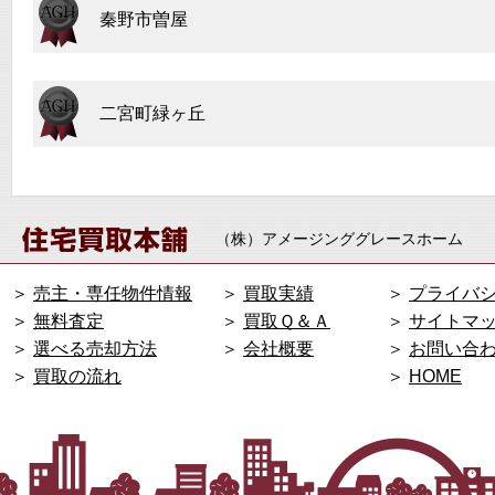
秦野市曽屋
二宮町緑ヶ丘
（株）アメージンググレースホーム
＞
売主・専任物件情報
＞
買取実績
＞
プライバ
＞
無料査定
＞
買取Ｑ＆Ａ
＞
サイトマ
＞
選べる売却方法
＞
会社概要
＞
お問い合
＞
買取の流れ
＞
HOME